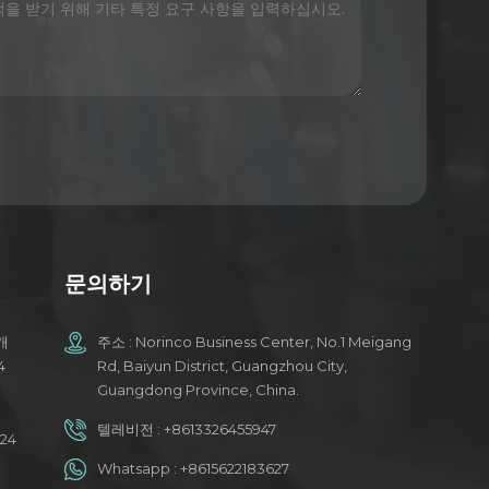
문의하기
개
주소 : Norinco Business Center, No.1 Meigang
4
Rd, Baiyun District, Guangzhou City,
Guangdong Province, China.
텔레비전 :
+8613326455947
24
Whatsapp :
+8615622183627