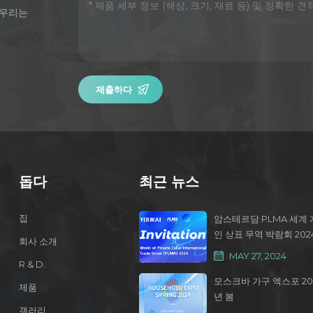
 우리는
제출하다
돕다
최근 뉴스
집
암스테르담 PLMA 세계 
인 상표 무역 박람회 202
회사 소개
MAY 27, 2024
R & D.
모스크바 가구 엑스포 20
제품
년 봄
갤러리