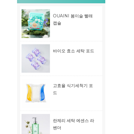
OUAINI 봄이슬 빨래
캡슐
바이오 효소 세탁 포드
고효율 식기세척기 포
드
란제리 세탁 에센스 라
벤더